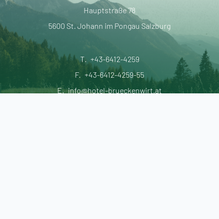
Hauptstraße 78
5600 St. Johann im Pongau Salzburg
T.
+43-6412-4259
F.
+43-6412-4259-55
E.
info@hotel-brueckenwirt.at
IMPRESSUM
DATENSCHUTZ
AGB