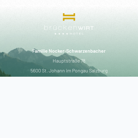
----
----
Familie Nocker-Schwarzenbacher
Hauptstraße 78
5600 St. Johann im Pongau Salzburg
T.
+43-6412-4259
F.
+43-6412-4259-55
E.
info@hotel-brueckenwirt.at