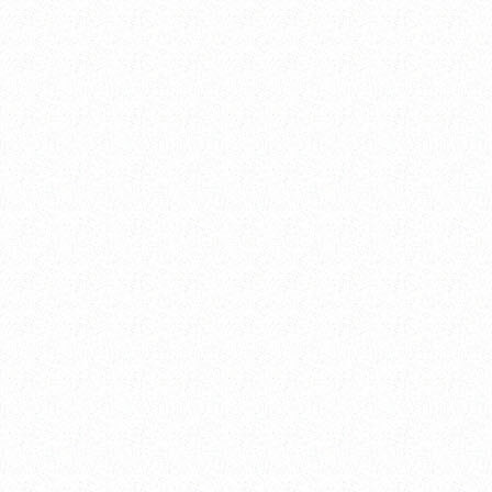
----
----