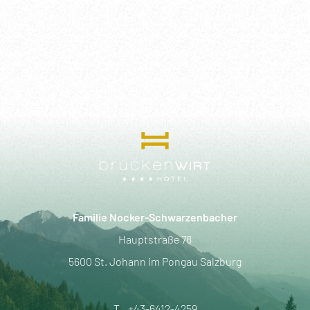
Familie Nocker-Schwarzenbacher
Hauptstraße 78
5600 St. Johann im Pongau Salzburg
T.
+43-6412-4259