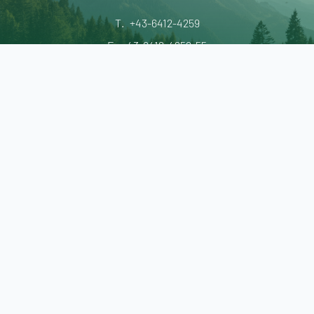
--
T.
+43-6412-4259
F.
+43-6412-4259-55
E.
info@hotel-brueckenwirt.at
IMPRESSUM
DATENSCHUTZ
AGB
made with passion by