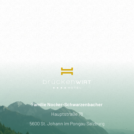
----
----
Familie Nocker-Schwarzenbacher
Hauptstraße 78
5600 St. Johann im Pongau Salzburg