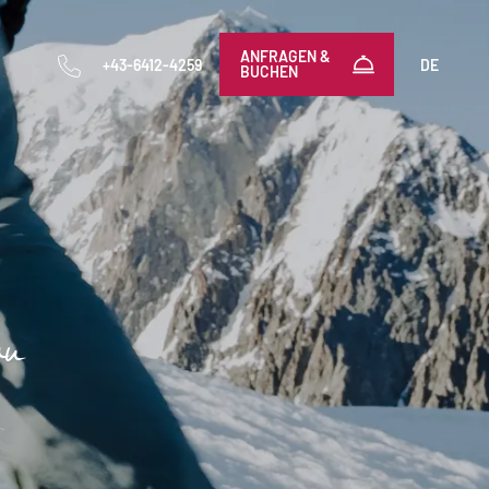
-----
ANFRAGEN &
+43-6412-4259
DE
BUCHEN
au