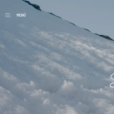
----
MENÜ
S