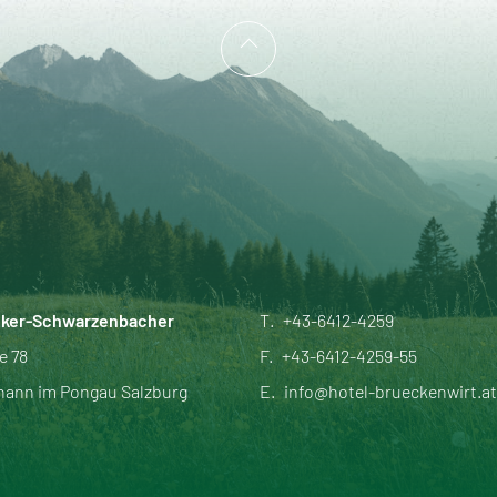
cker-Schwarzenbacher
T.
+43-6412-4259
e 78
F.
+43-6412-4259-55
hann im Pongau Salzburg
E.
info@hotel-brueckenwirt.at