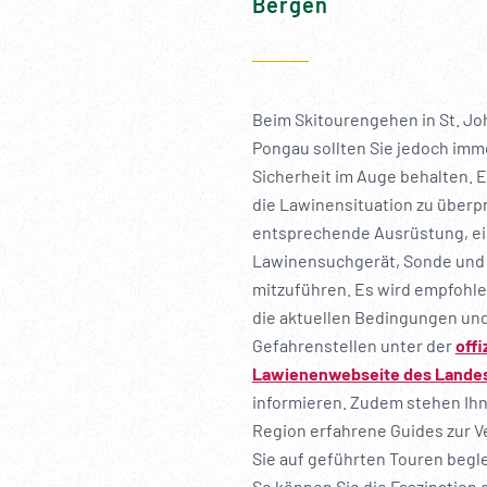
Bergen
Beim Skitourengehen in St. Jo
Pongau sollten Sie jedoch imm
Sicherheit im Auge behalten. Es
die Lawinensituation zu überp
entsprechende Ausrüstung, ei
Lawinensuchgerät, Sonde und 
mitzuführen. Es wird empfohle
die aktuellen Bedingungen und
Gefahrenstellen unter der
offi
Lawienenwebseite des Lande
informieren. Zudem stehen Ihn
Region erfahrene Guides zur V
Sie auf geführten Touren begl
So können Sie die Faszination 