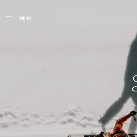
----
MENÜ
S