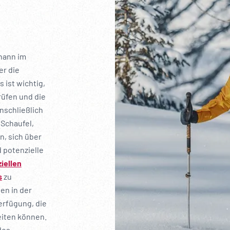
hann im
er die
 ist wichtig,
rüfen und die
nschließlich
Schaufel,
n, sich über
 potenzielle
ziellen
s
zu
en in der
erfügung, die
eiten können.
des