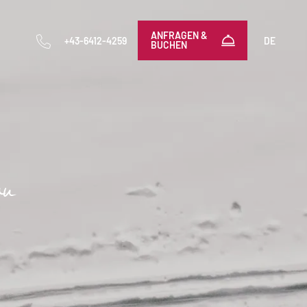
-----
ANFRAGEN &
+43-6412-4259
DE
BUCHEN
au