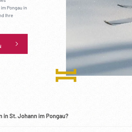
 im Pongau in
nd Ihre
N
n in St. Johann im Pongau?