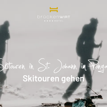
----
kitouren in St. Johann im Pong
Skitouren gehen