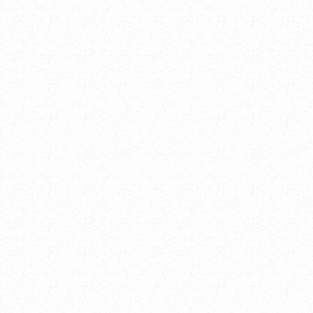
----
----